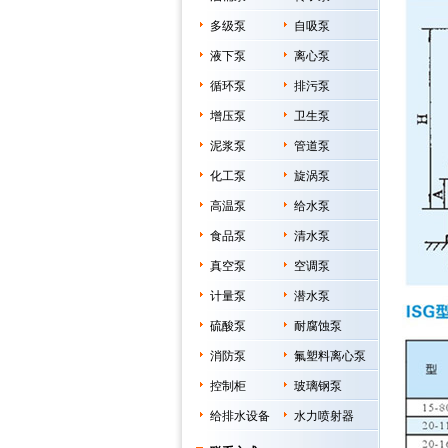
多级泵
自吸泵
液下泵
离心泵
循环泵
排污泵
增压泵
卫生泵
泥浆泵
管道泵
化工泵
旋涡泵
高温泵
给水泵
食品泵
清水泵
真空泵
空调泵
计量泵
潜水泵
硫酸泵
耐腐蚀泵
消防泵
氟塑料离心泵
控制柜
玻璃钢泵
给排水设备
水力喷射器