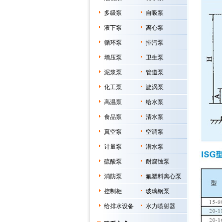
多级泵
自吸泵
液下泵
离心泵
循环泵
排污泵
增压泵
卫生泵
泥浆泵
管道泵
化工泵
旋涡泵
高温泵
给水泵
食品泵
清水泵
真空泵
空调泵
计量泵
潜水泵
硫酸泵
耐腐蚀泵
消防泵
氟塑料离心泵
控制柜
玻璃钢泵
给排水设备
水力喷射器