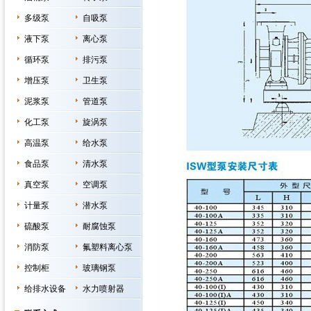
多级泵
自吸泵
液下泵
离心泵
循环泵
排污泵
增压泵
卫生泵
泥浆泵
管道泵
化工泵
旋涡泵
高温泵
给水泵
食品泵
清水泵
真空泵
空调泵
计量泵
潜水泵
硫酸泵
耐腐蚀泵
消防泵
氟塑料离心泵
控制柜
玻璃钢泵
给排水设备
水力喷射器