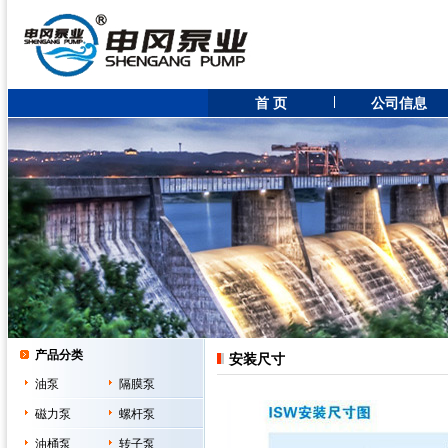
首 页
公司信息
产品分类
安装尺寸
油泵
隔膜泵
磁力泵
螺杆泵
油桶泵
转子泵