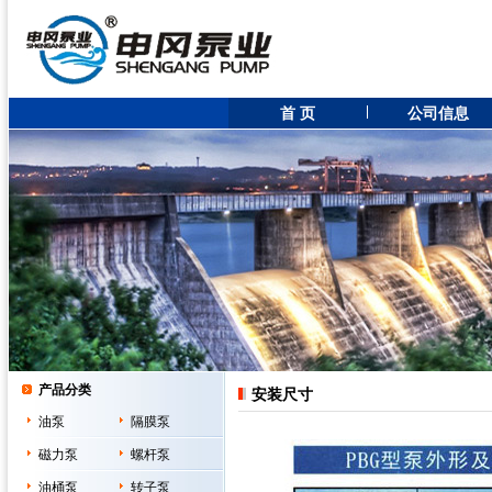
首 页
公司信息
产品分类
安装尺寸
油泵
隔膜泵
磁力泵
螺杆泵
油桶泵
转子泵