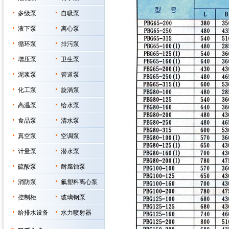
多级泵
自吸泵
液下泵
离心泵
循环泵
排污泵
增压泵
卫生泵
泥浆泵
管道泵
化工泵
旋涡泵
高温泵
给水泵
食品泵
清水泵
真空泵
空调泵
计量泵
潜水泵
硫酸泵
耐腐蚀泵
消防泵
氟塑料离心泵
控制柜
玻璃钢泵
给排水设备
水力喷射器