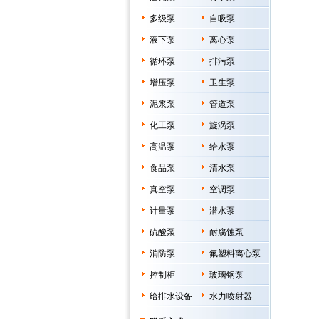
多级泵
自吸泵
液下泵
离心泵
循环泵
排污泵
增压泵
卫生泵
泥浆泵
管道泵
化工泵
旋涡泵
高温泵
给水泵
食品泵
清水泵
真空泵
空调泵
计量泵
潜水泵
硫酸泵
耐腐蚀泵
消防泵
氟塑料离心泵
控制柜
玻璃钢泵
给排水设备
水力喷射器