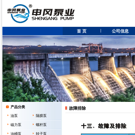
首 页
公司信息
产品分类
故障排除
油泵
隔膜泵
磁力泵
螺杆泵
油桶泵
转子泵