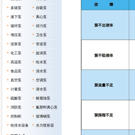
多级泵
自吸泵
液下泵
离心泵
循环泵
排污泵
增压泵
卫生泵
泥浆泵
管道泵
化工泵
旋涡泵
高温泵
给水泵
食品泵
清水泵
真空泵
空调泵
计量泵
潜水泵
硫酸泵
耐腐蚀泵
消防泵
氟塑料离心泵
控制柜
玻璃钢泵
给排水设备
水力喷射器