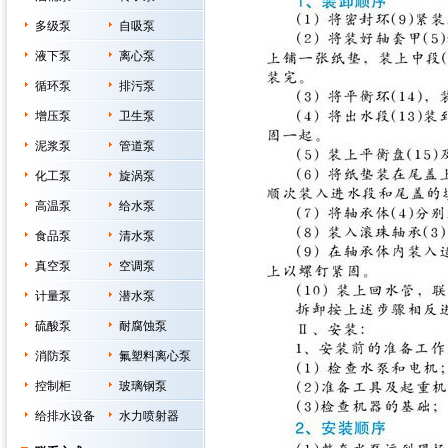
多级泵
自吸泵
液下泵
离心泵
循环泵
排污泵
增压泵
卫生泵
泥浆泵
管道泵
化工泵
旋涡泵
高温泵
给水泵
食品泵
清水泵
真空泵
空调泵
计量泵
潜水泵
硫酸泵
耐腐蚀泵
消防泵
氟塑料离心泵
控制柜
玻璃钢泵
给排水设备
水力喷射器