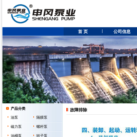
首 页
公司信息
产品分类
故障排除
油泵
隔膜泵
磁力泵
螺杆泵
油桶泵
转子泵