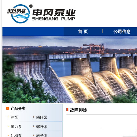
首 页
公司信息
产品分类
故障排除
油泵
隔膜泵
磁力泵
螺杆泵
油桶泵
转子泵