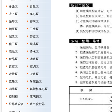
多级泵
自吸泵
液下泵
离心泵
循环泵
排污泵
增压泵
卫生泵
泥浆泵
管道泵
化工泵
旋涡泵
高温泵
给水泵
食品泵
清水泵
真空泵
空调泵
计量泵
潜水泵
硫酸泵
耐腐蚀泵
消防泵
氟塑料离心泵
控制柜
玻璃钢泵
给排水设备
水力喷射器