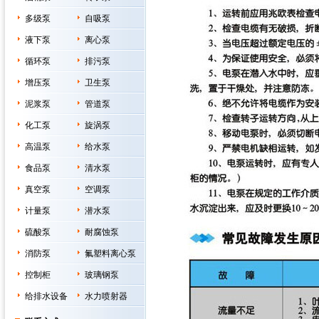
多级泵
自吸泵
液下泵
离心泵
循环泵
排污泵
增压泵
卫生泵
泥浆泵
管道泵
化工泵
旋涡泵
高温泵
给水泵
食品泵
清水泵
真空泵
空调泵
计量泵
潜水泵
硫酸泵
耐腐蚀泵
消防泵
氟塑料离心泵
控制柜
玻璃钢泵
给排水设备
水力喷射器