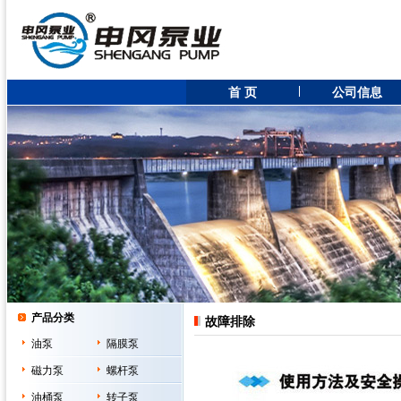
首 页
公司信息
产品分类
故障排除
油泵
隔膜泵
磁力泵
螺杆泵
油桶泵
转子泵