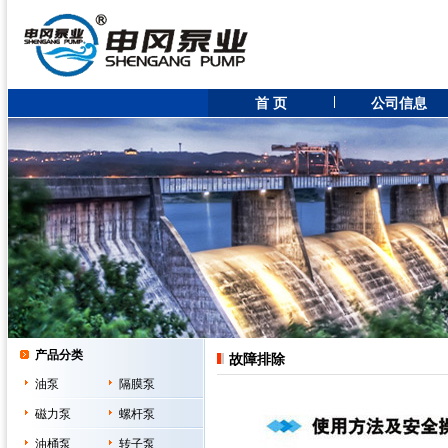
首 页
公司信息
产品分类
故障排除
油泵
隔膜泵
磁力泵
螺杆泵
油桶泵
转子泵