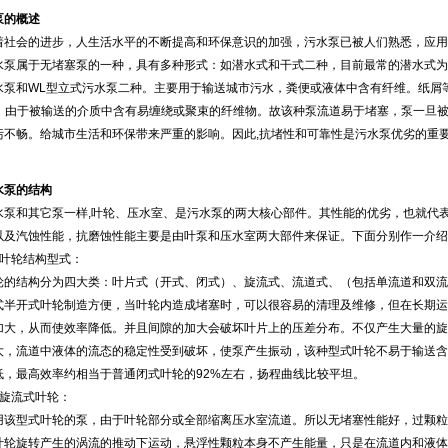
泵的概述
会的进步，人生活水平的不断提高和环保意识的加强，污水泵已被人们熟悉，应用
属于无堵塞泵的一种，具有多种形式：如潜水式和干式二种，目前最常的潜水式为
水泵和WL型立式污水泵二种。主要用于输送城市污水，粪便或液体中含有纤维。纸屑
℃。由于被输送的介质中含有易缠绕或聚束的纤维物。故该种泵流道易于堵塞，泵一旦
污不畅。给城市生活和环保带来严重的影响。因此,抗堵性和可靠性是污水泵优劣的重
水泵的结构
和其它泵一样,叶轮、压水室、是污水泵的两大核心部件。其性能的优劣，也就代表
以及汽蚀性能，抗磨蚀性能主要是由叶泵和压水室两大部件来保证。下面分别作一介绍
轮结构型式：
结构分为四大类：叶片式（开式、闭式）、旋流式、流道式、（包括单流道和双流
开式叶轮制造方便，当叶轮内造成堵塞时，可以很容易的清理及维修，但在长期运
加大，从而使效率降低。并且间隙的加大会破坏叶片上的压差分布。不仅产生大量的旋
大，流道中液体的流态的稳定性受到破坏，使泵产生振动，该种型式叶轮不易于输送含
低，最高效率约相当于普通闭式叶轮的92%左右，扬程曲线比较平坦。
流式叶轮：
型式叶轮的泵，由于叶轮部分或全部缩离压水室流道。所以无堵塞性能好，过颗粒
叶轮旋转产生的涡流的推动下运动，悬浮性颗粒本身不产生能量，只是在流道内和液体