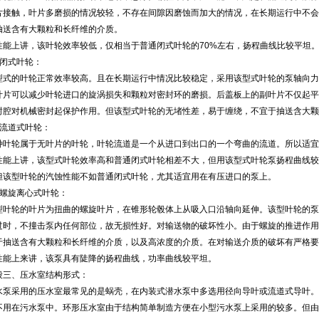
片接触，叶片多磨损的情况较轻，不存在间隙因磨蚀而加大的情况，在长期运行中不会
抽送含有大颗粒和长纤维的介质。
上讲，该叶轮效率较低，仅相当于普通闭式叶轮的70%左右，扬程曲线比较平坦
闭式叶轮：
的叶轮正常效率较高。且在长期运行中情况比较稳定，采用该型式叶轮的泵轴向力
叶片可以减少叶轮进口的旋涡损失和颗粒对密封环的磨损。后盖板上的副叶片不仅起平
封腔对机械密封起保护作用。但该型式叶轮的无堵性差，易于缠绕，不宜于抽送含大颗
道式叶轮：
轮属于无叶片的叶轮，叶轮流道是一个从进口到出口的一个弯曲的流道。所以适宜
上讲，该型式叶轮效率高和普通闭式叶轮相差不大，但用该型式叶轮泵扬程曲线较
但该型叶轮的汽蚀性能不如普通闭式叶轮，尤其适宜用在有压进口的泵上。
旋离心式叶轮：
轮的叶片为扭曲的螺旋叶片，在锥形轮毂体上从吸入口沿轴向延伸。该型叶轮的泵
过时，不撞击泵内任何部位，故无损性好。对输送物的破坏性小。由于螺旋的推进作用
于抽送含有大颗粒和长纤维的介质，以及高浓度的介质。在对输送介质的破坏有严格要
上来讲，该泵具有陡降的扬程曲线，功率曲线较平坦。
段三、压水室结构形式：
采用的压水室最常见的是蜗壳，在内装式潜水泵中多选用径向导叶或流道式导叶。
不用在污水泵中。环形压水室由于结构简单制造方便在小型污水泵上采用的较多。但由