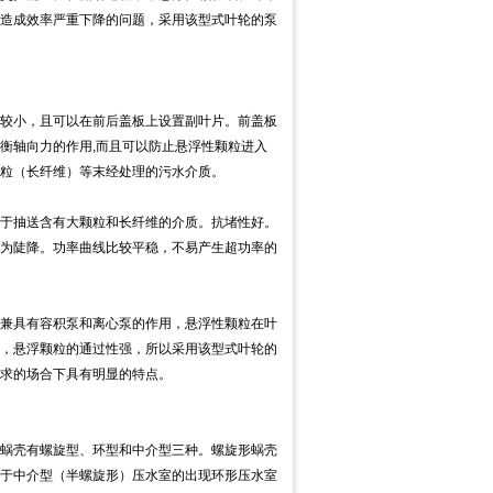
造成效率严重下降的问题，采用该型式叶轮的泵
。
较小，且可以在前后盖板上设置副叶片。前盖板
衡轴向力的作用,而且可以防止悬浮性颗粒进入
粒（长纤维）等末经处理的污水介质。
于抽送含有大颗粒和长纤维的介质。抗堵性好。
为陡降。功率曲线比较平稳，不易产生超功率的
兼具有容积泵和离心泵的作用，悬浮性颗粒在叶
，悬浮颗粒的通过性强，所以采用该型式叶轮的
求的场合下具有明显的特点。
蜗壳有螺旋型、环型和中介型三种。螺旋形蜗壳
于中介型（半螺旋形）压水室的出现环形压水室