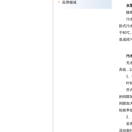
应用领域
水
随着社
污水泵
卧式污
于80
造成排
污
无水泵
高低，
1、叶
叶轮的
开式半
的间隙
间隙加
轮效率
2、旋
采用该
流动靠