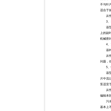
不与叶
适合于
从性能
3、
该型式
上的副
机械密
4、流
该种叶
从性能
问题，
5、螺
该型叶
片中流
泵适宜
从性能
编辑本
污水泵
基本上