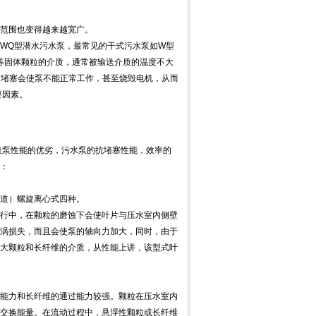
范围也变得越来越宽广。
WQ型潜水污水泵，最常见的干式污水泵如W型
等固体颗粒的介质，通常被输送介质的温度不大
被堵塞会使泵不能正常工作，甚至烧毁电机，从而
要因素。
泵性能的优劣，污水泵的抗堵塞性能，效率的
：
道）螺旋离心式四种。
行中，在颗粒的磨蚀下会使叶片与压水室内侧壁
涡损失，而且会使泵的轴向力加大，同时，由于
大颗粒和长纤维的介质，从性能上讲，该型式叶
能力和长纤维的通过能力较强。颗粒在压水室内
交换能量。在流动过程中，悬浮性颗粒或长纤维