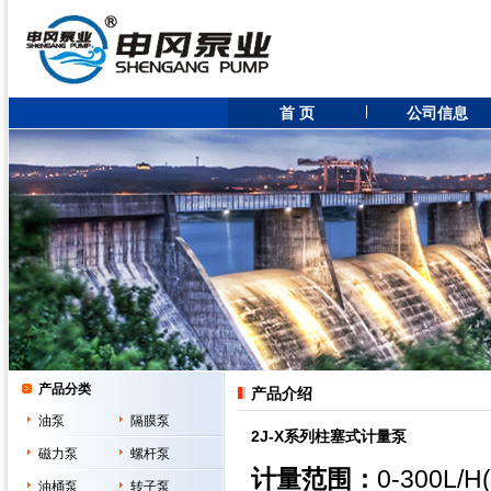
首 页
公司信息
产品分类
产品介绍
油泵
隔膜泵
2J-X系列柱塞式计量泵
磁力泵
螺杆泵
计量范围：
0-300L/
油桶泵
转子泵