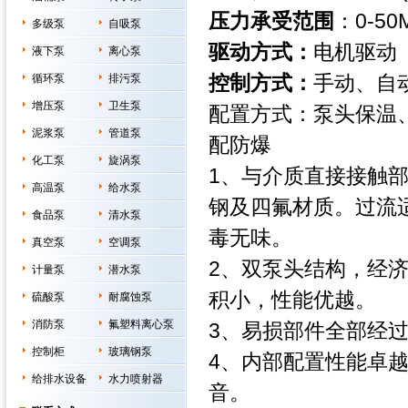
压力承受范围
：0-50
多级泵
自吸泵
驱动方式：
电机驱动
液下泵
离心泵
控制方式：
手动、自
循环泵
排污泵
增压泵
卫生泵
配置方式：泵头保温
泥浆泵
管道泵
配防爆
化工泵
旋涡泵
1、与介质直接接触
高温泵
给水泵
钢及四氟材质。过流
食品泵
清水泵
毒无味。
真空泵
空调泵
2、双泵头结构，经
计量泵
潜水泵
积小，性能优越。
硫酸泵
耐腐蚀泵
消防泵
氟塑料离心泵
3、易损部件全部经
控制柜
玻璃钢泵
4、内部配置性能卓
给排水设备
水力喷射器
音。