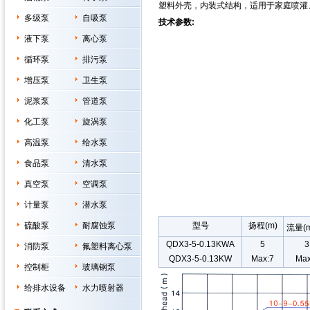
塑料外壳，内装式结构，适用于家庭喷灌
多级泵
自吸泵
技术参数:
液下泵
离心泵
循环泵
排污泵
增压泵
卫生泵
泥浆泵
管道泵
化工泵
旋涡泵
高温泵
给水泵
食品泵
清水泵
真空泵
空调泵
计量泵
潜水泵
硫酸泵
耐腐蚀泵
型号
扬程(m)
流量(
QDX3-5-0.13KWA
5
3
消防泵
氟塑料离心泵
QDX3-5-0.13KW
Max:7
Max
控制柜
玻璃钢泵
给排水设备
水力喷射器