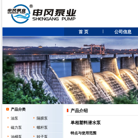
首 页
公司信息
产品分类
产品介绍
油泵
隔膜泵
单相塑料潜水泵
磁力泵
螺杆泵
特点与使用范围
油桶泵
转子泵