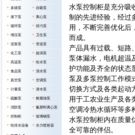
水泵控制柜是充分吸
多级泵
自吸泵
制的先进经验，经过
液下泵
离心泵
用，不断完善优化后
循环泵
排污泵
增压泵
卫生泵
而成。
泥浆泵
管道泵
产品具有过载、短路
化工泵
旋涡泵
泵体漏水，电机超温
高温泵
给水泵
护功能及齐全的状态
食品泵
清水泵
泵及多泵控制工作模
真空泵
空调泵
切换方式及各类起动
计量泵
潜水泵
用于工农业生产及各
硫酸泵
耐腐蚀泵
消防泵
氟塑料离心泵
空调冷热水循环等多
控制柜
玻璃钢泵
水泵控制柜内在质量
给排水设备
水力喷射器
全可靠的伴侣。