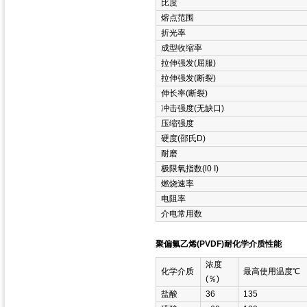
比度
熔点范围
折光率
成型收缩率
拉伸强发(屈服)
拉伸强发(断裂)
伸长率(断裂)
冲击强度(无缺口)
压缩强度
硬度(邵氏D)
耐磨
极限氧指数(l0 I)
燃烧速率
电阻率
介电常用数
聚偏氟乙烯(PVDF)耐化学介质性能
浓度
化学介质
最高使用温度℃
(％)
盐酸
36
135