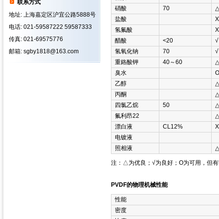
联系方式
硝酸
70
地址: 上海嘉定区沪宜公路5888号
盐酸
Χ
电话: 021-59587222 59587333
氢氟酸
Χ
传真: 021-69575776
醋酸
<20
√
邮箱: sgby1818@163.com
氢氧化钠
70
√
重鉻酸钾
40～60
臭水
乙醇
丙酮
四氯乙烷
50
氟利昂22
漂白液
CL12%
Χ
电镀液
照相液
注：△为优良；√为良好；Ο为可用，但
PVDF的物理机械性能
性能
密度