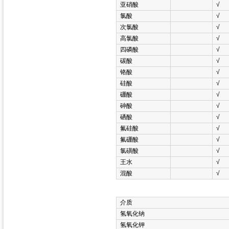
亚硝酸
√
氯酸
√
次氯酸
√
高氯酸
√
四磷酸
√
碳酸
√
铬酸
√
硅酸
√
硼酸
√
砷酸
√
硒酸
√
氟硅酸
√
氟硼酸
√
氯磺酸
√
王水
√
混酸
√
介质
氢氧化钠
氢氧化钾