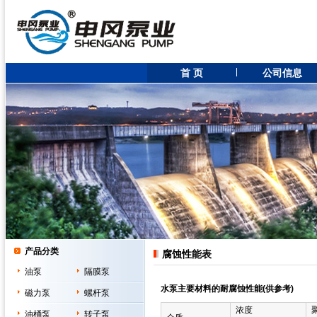
首 页
公司信息
产品分类
腐蚀性能表
油泵
隔膜泵
水泵主要材料的耐腐蚀性能(供参考)
磁力泵
螺杆泵
浓度
油桶泵
转子泵