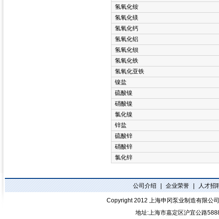
氢氧化铵
氢氧化镁
氢氧化钙
氢氧化铝
氢氧化钡
氢氧化铁
氢氧化亚铁
镍盐
硫酸镍
硝酸镍
氯化镍
锌盐
硫酸锌
硝酸锌
氯化锌
公司介绍
|
企业荣誉
|
人才招
Copyright 2012
上海申冈泵业制造有限公
地址:上海市嘉定区沪宜公路588