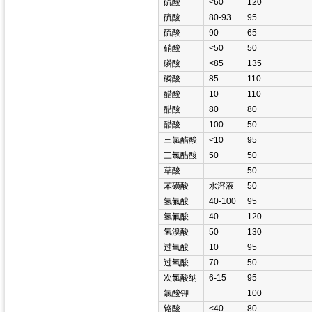
硫酸
<60
120
硫酸
80-93
95
硫酸
90
65
硝酸
<50
50
磷酸
<85
135
磷酸
85
110
醋酸
10
110
醋酸
80
80
醋酸
100
50
三氯醋酸
<10
95
三氯醋酸
50
50
草酸
50
苯磺酸
水溶液
50
氢氟酸
40-100
95
氢氟酸
40
120
氢溴酸
50
130
过氧酸
10
95
过氧酸
70
50
次氯酸纳
6-15
95
氯酸钾
100
铬酸
<40
80