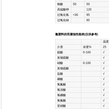
铬酸
50
50
高猛酸钾
120
过氧化氢
<30
95
过氧化钠
95
氟塑料的而腐蚀性能表(仅供参考)
温度
介质
浓度%
25
硫酸
0-100
√
发烟硫酸
√
硝酸
0-100
√
发烟硫酸
√
盐酸
√
磷酸
√
氢氟酸
√
氢溴酸
√
氢碘酸
√
氢氰酸
√
亚硝酸
√