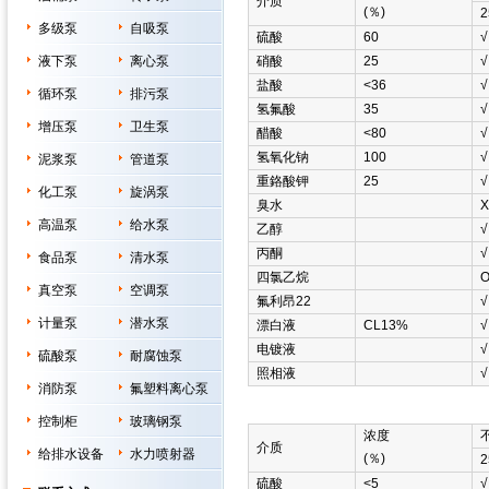
介质
(％)
2
多级泵
自吸泵
硫酸
60
√
液下泵
离心泵
硝酸
25
√
盐酸
<36
√
循环泵
排污泵
氢氟酸
35
√
增压泵
卫生泵
醋酸
<80
√
氢氧化钠
100
√
泥浆泵
管道泵
重鉻酸钾
25
√
化工泵
旋涡泵
臭水
Χ
高温泵
给水泵
乙醇
√
丙酮
√
食品泵
清水泵
四氯乙烷
真空泵
空调泵
氟利昂22
√
计量泵
潜水泵
漂白液
CL13%
√
电镀液
√
硫酸泵
耐腐蚀泵
照相液
√
消防泵
氟塑料离心泵
控制柜
玻璃钢泵
浓度
介质
给排水设备
水力喷射器
(％)
2
硫酸
<5
√