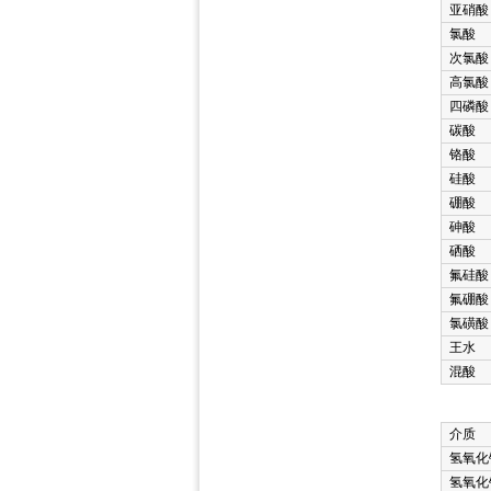
亚硝酸
氯酸
次氯酸
高氯酸
四磷酸
碳酸
铬酸
硅酸
硼酸
砷酸
硒酸
氟硅酸
氟硼酸
氯磺酸
王水
混酸
介质
氢氧化
氢氧化