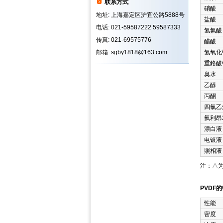
联系方式
硝酸
地址: 上海嘉定区沪宜公路5888号
盐酸
电话: 021-59587222 59587333
氢氟酸
传真: 021-69575776
醋酸
邮箱: sgby1818@163.com
氢氧化
重鉻酸
臭水
乙醇
丙酮
四氯乙
氟利昂
漂白液
电镀液
照相液
注：△
PVDF
性能
密度