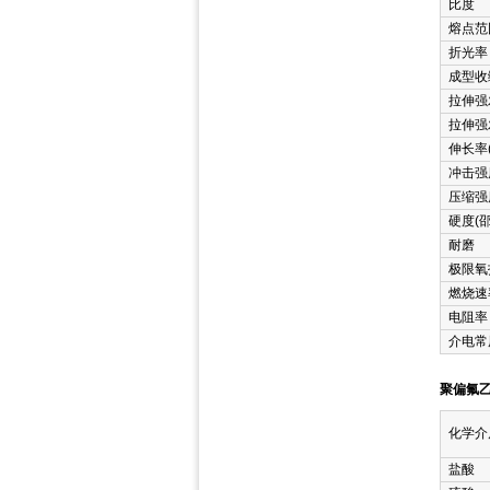
比度
熔点范
折光率
成型收
拉伸强
拉伸强
伸长率
冲击强
压缩强
硬度(邵
耐磨
极限氧指
燃烧速
电阻率
介电常
聚偏氟乙
化学介
盐酸