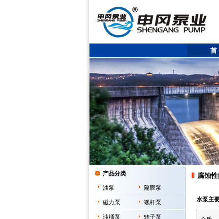
首
产品分类
腐蚀性
油泵
隔膜泵
水泵主要
磁力泵
螺杆泵
油桶泵
转子泵