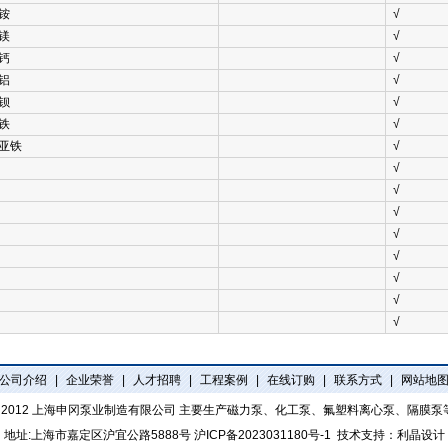
铵
√
镁
√
钙
√
铝
√
钡
√
铁
√
亚铁
√
√
√
√
√
√
√
√
√
公司介绍
|
企业荣誉
|
人才招聘
|
工程案例
|
在线订购
|
联系方式
|
网站地
t 2012
上海申冈泵业制造有限公司
主要生产磁力泵、化工泵、氟塑料离心泵、隔膜泵
地址:上海市嘉定区沪宜公路5888号
沪ICP备2023031180号-1
技术支持：
利晶设计