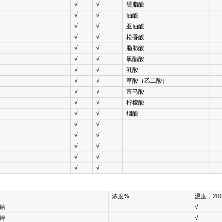
√
√
硬脂酸
√
√
油酸
√
√
亚油酸
√
√
松香酸
√
√
脂肪酸
√
√
氯醋酸
√
√
乳酸
√
√
草酸（乙二酸）
√
√
富马酸
√
√
柠檬酸
√
√
烟酸
√
√
√
√
√
√
√
√
√
√
浓度%
温度，200
钠
√
钾
√