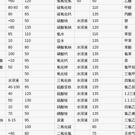
<60
120
氢氧化氢
50
50
乙醚
80-93
95
碳氧化铵
110
甲醛
90
65
碳氧化钙
135
丙酮
<50
50
碳酸纳
水溶液
135
肼
<85
135
碳酸氢钠
水溶液
120
苯
85
110
氨水
110
苯胺
10
110
盐水
135
甲苯
80
80
磷酸氢钠
水溶液
120
苯酚
100
50
磷酸钙
水溶液
135
氯苯
酸
<10
95
氧化钙
水溶液
135
萘
酸
50
50
氧化钾
水溶液
135
氯甲
50
氧化铵
水溶液
135
三氯
水溶液
50
三氧化铁
水溶液
135
四氯
40-100
95
硫酸亚铁
水溶液
135
氯乙
40
120
硫酸铵
水溶液
135
1.2
50
130
硫酸铵
水溶液
135
1.1.
10
95
硝酸钠
水溶液
135
四氯
70
50
磷酸铵
水溶液
135
氯乙
纳
6-15
95
尿素
水溶液
120
三氯
100
二氧化碳
80
二氯
<40
80
二氧化氯
75
天然