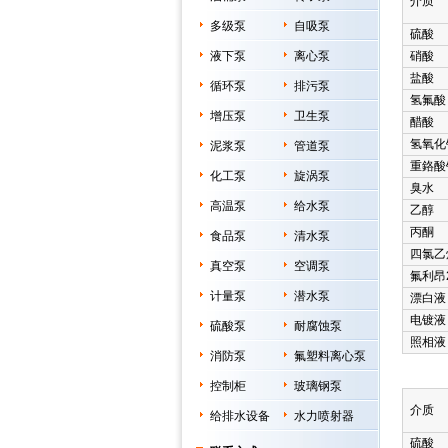
介质
多级泵
自吸泵
硫酸
液下泵
离心泵
硝酸
盐酸
循环泵
排污泵
氢氟酸
增压泵
卫生泵
醋酸
氢氧化
泥浆泵
管道泵
重鉻酸
化工泵
旋涡泵
臭水
高温泵
给水泵
乙醇
丙酮
食品泵
清水泵
四氯乙
真空泵
空调泵
氟利昂
计量泵
潜水泵
漂白液
电镀液
硫酸泵
耐腐蚀泵
照相液
消防泵
氟塑料离心泵
控制柜
玻璃钢泵
介质
给排水设备
水力喷射器
硫酸