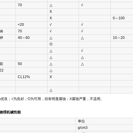
70
△
√
Χ
Χ
0～100
<20
√
√
钠
70
√
√
钾
40～60
△
△
10～20
Ο
△
√
△
△
烷
50
△
△
22
△
CL12%
Χ
△
为优良；√为良好；Ο为可用，但有明显腐蚀；Χ腐蚀严重，不适用。
的物理机械性能
单位
g/cm3