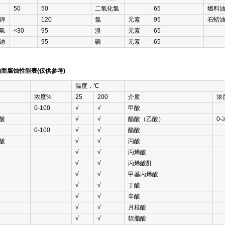
50
50
二氧化氯
65
燃料
钾
120
氯
元素
95
石蜡
氢
<30
95
溴
元素
65
钠
95
碘
元素
65
而腐蚀性能表(仅供参考)
温度，℃
浓度%
25
200
介质
浓
0-100
√
√
甲酸
酸
√
√
醋酸（乙酸）
0-
0-100
√
√
醋酸
酸
√
√
丙酸
√
√
丙烯酸
√
√
丙烯酸酐
√
√
甲基丙烯酸
√
√
丁酸
√
√
辛酸
√
√
月桂酸
√
√
软脂酸