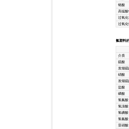
铬酸
高猛酸
过氧化
过氧化
氟塑料的
介质
硫酸
发烟硫
硝酸
发烟硫
盐酸
磷酸
氢氟酸
氢溴酸
氢碘酸
氢氰酸
亚硝酸