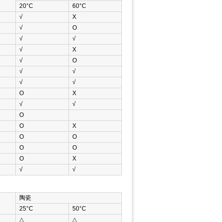
20°C
60°C
√
Χ
√
Ο
√
√
√
Χ
√
Ο
√
√
√
√
Ο
Χ
√
√
Ο
Ο
Χ
Ο
Ο
Ο
Ο
Ο
Χ
√
√
陶瓷
25°C
50°C
△
△