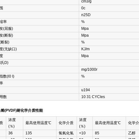
cm3/g
围
0c
n25D
缩率
%
发(屈服)
Mpa
发(断裂)
Mpa
(断裂)
%
度(无缺口)
KJ/m
度
Mpa
氏D)
mg/1000r
数(l0 I)
%
率
u194
用数
10 31 CYCles
烯(PVDF)耐化学介质性能
浓度
浓度
质
最高使用温度℃
化学介质
最高使用温度℃
化学
(％)
(％)
36
135
氢氧化氢
<10
85
乙醇