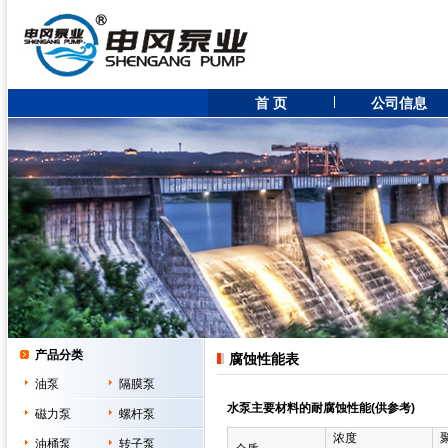
首 页
公司信息
产品分类
腐蚀性能表
油泵
隔膜泵
水泵主要材料的耐腐蚀性能(供参考)
磁力泵
螺杆泵
浓度
油桶泵
转子泵