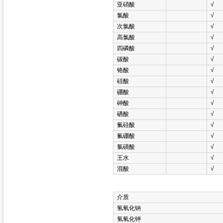
亚硝酸
√
氯酸
√
次氯酸
√
高氯酸
√
四磷酸
√
碳酸
√
铬酸
√
硅酸
√
硼酸
√
砷酸
√
硒酸
√
氟硅酸
√
氟硼酸
√
氯磺酸
√
王水
√
混酸
√
介质
氢氧化钠
氢氧化钾