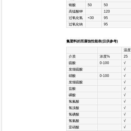
铬酸
50
50
高猛酸钾
120
过氧化氢
<30
95
过氧化钠
95
氟塑料的而腐蚀性能表(仅供参考)
温度
介质
浓度%
25
硫酸
0-100
√
发烟硫酸
√
硝酸
0-100
√
发烟硫酸
√
盐酸
√
磷酸
√
氢氟酸
√
氢溴酸
√
氢碘酸
√
氢氰酸
√
亚硝酸
√