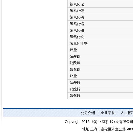
氢氧化铵
氢氧化镁
氢氧化钙
氢氧化铝
氢氧化钡
氢氧化铁
氢氧化亚铁
镍盐
硫酸镍
硝酸镍
氯化镍
锌盐
硫酸锌
硝酸锌
氯化锌
公司介绍
|
企业荣誉
|
人才招
Copyright 2012
上海申冈泵业制造有限公
地址:上海市嘉定区沪宜公路588