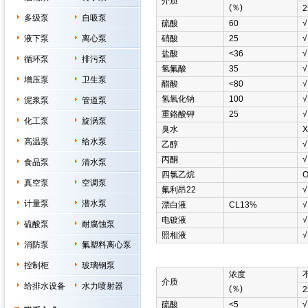
介质
(％)
2
多级泵
自吸泵
硫酸
60
√
液下泵
离心泵
硝酸
25
√
盐酸
<36
√
循环泵
排污泵
氢氟酸
35
√
增压泵
卫生泵
醋酸
<80
√
氢氧化钠
100
√
泥浆泵
管道泵
重鉻酸钾
25
√
化工泵
旋涡泵
臭水
Χ
高温泵
给水泵
乙醇
√
丙酮
√
食品泵
清水泵
四氯乙烷
真空泵
空调泵
氟利昂22
√
计量泵
潜水泵
漂白液
CL13%
√
电镀液
√
硫酸泵
耐腐蚀泵
照相液
√
消防泵
氟塑料离心泵
控制柜
玻璃钢泵
浓度
介质
给排水设备
水力喷射器
(％)
2
硫酸
<5
√