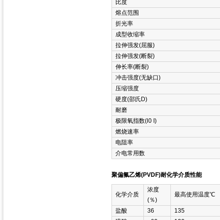
比度
熔点范围
折光率
成型收缩率
拉伸强发(屈服)
拉伸强发(断裂)
伸长率(断裂)
冲击强度(无缺口)
压缩强度
硬度(邵氏D)
耐磨
极限氧指数(l0 I)
燃烧速率
电阻率
介电常用数
聚偏氟乙烯(PVDF)耐化学介质性能
浓度
化学介质
最高使用温度℃
(％)
盐酸
36
135