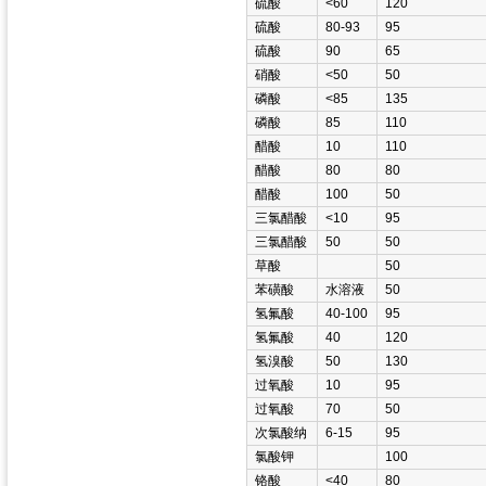
硫酸
<60
120
硫酸
80-93
95
硫酸
90
65
硝酸
<50
50
磷酸
<85
135
磷酸
85
110
醋酸
10
110
醋酸
80
80
醋酸
100
50
三氯醋酸
<10
95
三氯醋酸
50
50
草酸
50
苯磺酸
水溶液
50
氢氟酸
40-100
95
氢氟酸
40
120
氢溴酸
50
130
过氧酸
10
95
过氧酸
70
50
次氯酸纳
6-15
95
氯酸钾
100
铬酸
<40
80