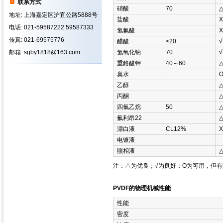
联系方式
硝酸
70
地址: 上海嘉定区沪宜公路5888号
盐酸
Χ
电话: 021-59587222 59587333
氢氟酸
Χ
传真: 021-69575776
醋酸
<20
√
邮箱: sgby1818@163.com
氢氧化钠
70
√
重鉻酸钾
40～60
臭水
乙醇
丙酮
四氯乙烷
50
氟利昂22
漂白液
CL12%
Χ
电镀液
照相液
注：△为优良；√为良好；Ο为可用，但
PVDF的物理机械性能
性能
密度