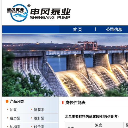
首 页
公司信息
产品分类
腐蚀性能表
油泵
隔膜泵
水泵主要材料的耐腐蚀性能(供参考)
磁力泵
螺杆泵
浓度
油桶泵
转子泵