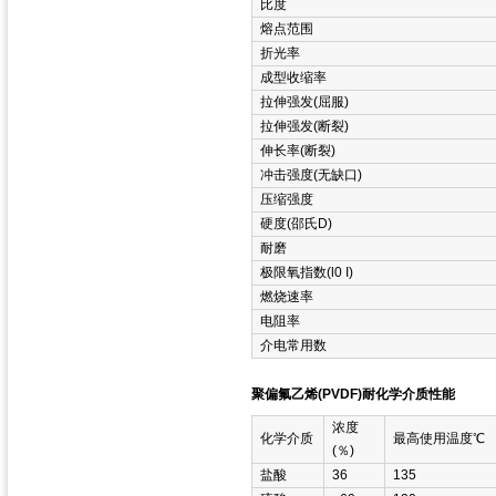
比度
熔点范围
折光率
成型收缩率
拉伸强发(屈服)
拉伸强发(断裂)
伸长率(断裂)
冲击强度(无缺口)
压缩强度
硬度(邵氏D)
耐磨
极限氧指数(l0 I)
燃烧速率
电阻率
介电常用数
聚偏氟乙烯(PVDF)耐化学介质性能
浓度
化学介质
最高使用温度℃
(％)
盐酸
36
135