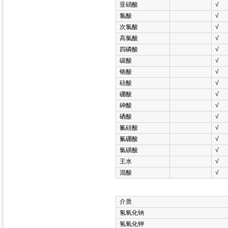
亚硝酸
√
氯酸
√
次氯酸
√
高氯酸
√
四磷酸
√
碳酸
√
铬酸
√
硅酸
√
硼酸
√
砷酸
√
硒酸
√
氟硅酸
√
氟硼酸
√
氯磺酸
√
王水
√
混酸
√
介质
氢氧化钠
氢氧化钾