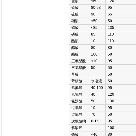
硫酸
<60
120
硫酸
80-93
95
硫酸
90
65
硝酸
<50
50
磷酸
<85
135
磷酸
85
110
醋酸
10
110
醋酸
80
80
醋酸
100
50
三氯醋酸
<10
95
三氯醋酸
50
50
草酸
50
苯磺酸
水溶液
50
氢氟酸
40-100
95
氢氟酸
40
120
氢溴酸
50
130
过氧酸
10
95
过氧酸
70
50
次氯酸纳
6-15
95
氯酸钾
100
铬酸
<40
80