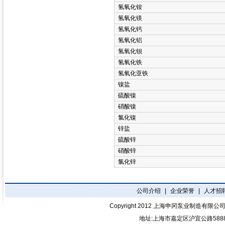
氢氧化铵
氢氧化镁
氢氧化钙
氢氧化铝
氢氧化钡
氢氧化铁
氢氧化亚铁
镍盐
硫酸镍
硝酸镍
氯化镍
锌盐
硫酸锌
硝酸锌
氯化锌
公司介绍
|
企业荣誉
|
人才招
Copyright 2012
上海申冈泵业制造有限公
地址:上海市嘉定区沪宜公路588