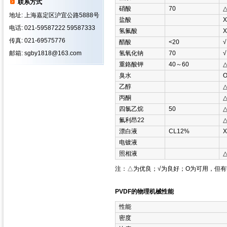
联系方式
硝酸
70
地址: 上海嘉定区沪宜公路5888号
盐酸
Χ
电话: 021-59587222 59587333
氢氟酸
Χ
传真: 021-69575776
醋酸
<20
√
邮箱: sgby1818@163.com
氢氧化钠
70
√
重鉻酸钾
40～60
臭水
乙醇
丙酮
四氯乙烷
50
氟利昂22
漂白液
CL12%
Χ
电镀液
照相液
注：△为优良；√为良好；Ο为可用，但
PVDF的物理机械性能
性能
密度