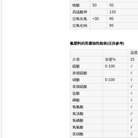
铬酸
50
50
高猛酸钾
120
过氧化氢
<30
95
过氧化钠
95
氟塑料的而腐蚀性能表(仅供参考)
温度
介质
浓度%
25
硫酸
0-100
√
发烟硫酸
√
硝酸
0-100
√
发烟硫酸
√
盐酸
√
磷酸
√
氢氟酸
√
氢溴酸
√
氢碘酸
√
氢氰酸
√
亚硝酸
√