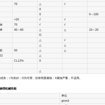
70
△
√
Χ
Χ
0～100
<20
√
√
钠
70
√
√
钾
40～60
△
△
10～20
Ο
△
√
△
△
烷
50
△
△
22
△
CL12%
Χ
△
为优良；√为良好；Ο为可用，但有明显腐蚀；Χ腐蚀严重，不适用。
的物理机械性能
单位
g/cm3