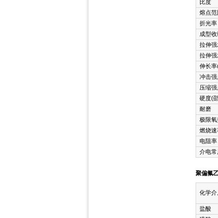
比度
熔点范
折光率
成型收
拉伸强
拉伸强
伸长率
冲击强
压缩强
硬度(邵
耐磨
极限氧指
燃烧速
电阻率
介电常
聚偏氟乙
化学介
盐酸