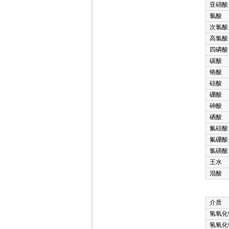
亚硝酸
氯酸
次氯酸
高氯酸
四磷酸
碳酸
铬酸
硅酸
硼酸
砷酸
硒酸
氟硅酸
氟硼酸
氯磺酸
王水
混酸
介质
氢氧化
氢氧化