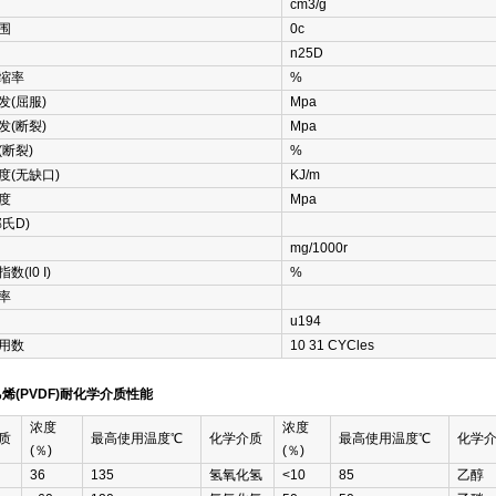
cm3/g
围
0c
n25D
缩率
%
发(屈服)
Mpa
发(断裂)
Mpa
(断裂)
%
度(无缺口)
KJ/m
度
Mpa
氏D)
mg/1000r
数(l0 I)
%
率
u194
用数
10 31 CYCles
烯(PVDF)耐化学介质性能
浓度
浓度
质
最高使用温度℃
化学介质
最高使用温度℃
化学
(％)
(％)
36
135
氢氧化氢
<10
85
乙醇