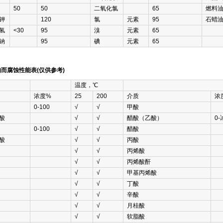
50
50
二氧化氯
65
燃料
钾
120
氯
元素
95
石蜡
氢
<30
95
溴
元素
65
钠
95
碘
元素
65
而腐蚀性能表(仅供参考)
温度，℃
浓度%
25
200
介质
浓
0-100
√
√
甲酸
酸
√
√
醋酸（乙酸）
0-
0-100
√
√
醋酸
酸
√
√
丙酸
√
√
丙烯酸
√
√
丙烯酸酐
√
√
甲基丙烯酸
√
√
丁酸
√
√
辛酸
√
√
月桂酸
√
√
软脂酸