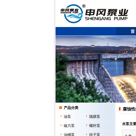
首
产品分类
腐蚀性
油泵
隔膜泵
水泵主要
磁力泵
螺杆泵
油桶泵
转子泵