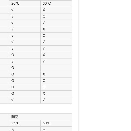
20°C
60°C
√
Χ
√
Ο
√
√
√
Χ
√
Ο
√
√
√
√
Ο
Χ
√
√
Ο
Ο
Χ
Ο
Ο
Ο
Ο
Ο
Χ
√
√
陶瓷
25°C
50°C
△
△