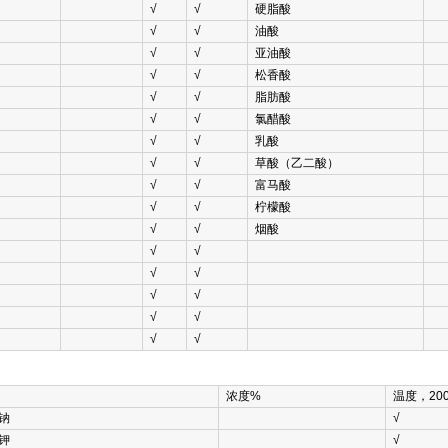
√
√
硬脂酸
√
√
油酸
√
√
亚油酸
√
√
松香酸
√
√
脂肪酸
√
√
氯醋酸
√
√
乳酸
√
√
草酸（乙二酸）
√
√
富马酸
√
√
柠檬酸
√
√
烟酸
√
√
√
√
√
√
√
√
√
√
浓度%
温度，200
钠
√
钾
√