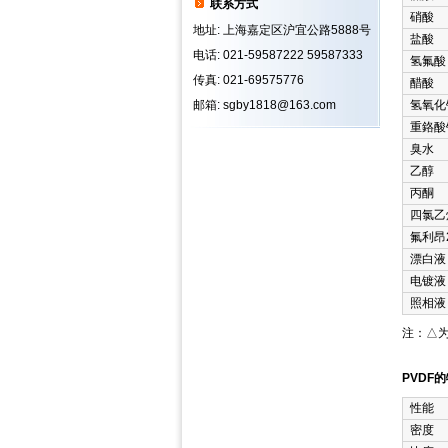
联系方式
硝酸
地址: 上海嘉定区沪宜公路5888号
盐酸
电话: 021-59587222 59587333
氢氟酸
传真: 021-69575776
醋酸
邮箱: sgby1818@163.com
氢氧化
重鉻酸
臭水
乙醇
丙酮
四氯乙
氟利昂
漂白液
电镀液
照相液
注：△
PVDF
性能
密度