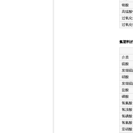
铬酸
高猛酸
过氧化
过氧化
氟塑料的
介质
硫酸
发烟硫
硝酸
发烟硫
盐酸
磷酸
氢氟酸
氢溴酸
氢碘酸
氢氰酸
亚硝酸