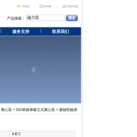
产品搜索：
服务支持
联系我们
>
离心泵
>
ISG单级单吸立式离心泵
> 腐蚀性能表
A B C