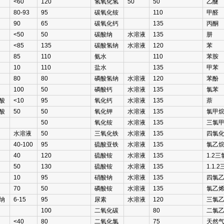
<60
120
氢氧化氢
50
50
乙醚
80-93
95
碳氧化铵
110
甲醛
90
65
碳氧化钙
135
丙酮
<50
50
碳酸纳
水溶液
135
肼
<85
135
碳酸氢钠
水溶液
120
苯
85
110
氨水
110
苯胺
10
110
盐水
135
甲苯
80
80
磷酸氢钠
水溶液
120
苯酚
100
50
磷酸钙
水溶液
135
氯苯
酸
<10
95
氧化钙
水溶液
135
萘
酸
50
50
氧化钾
水溶液
135
氯甲
50
氧化铵
水溶液
135
三氯
水溶液
50
三氧化铁
水溶液
135
四氯
40-100
95
硫酸亚铁
水溶液
135
氯乙
40
120
硫酸铵
水溶液
135
1.2
50
130
硫酸铵
水溶液
135
1.1.
10
95
硝酸钠
水溶液
135
四氯
70
50
磷酸铵
水溶液
135
氯乙
纳
6-15
95
尿素
水溶液
120
三氯
100
二氧化碳
80
二氯
<40
80
二氧化氯
75
天然