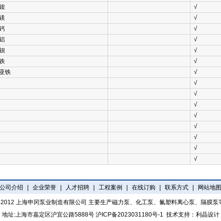
铵
√
镁
√
钙
√
铝
√
钡
√
铁
√
亚铁
√
√
√
√
√
√
√
√
√
公司介绍
|
企业荣誉
|
人才招聘
|
工程案例
|
在线订购
|
联系方式
|
网站地
t 2012
上海申冈泵业制造有限公司
主要生产磁力泵、化工泵、氟塑料离心泵、隔膜泵
地址:上海市嘉定区沪宜公路5888号
沪ICP备2023031180号-1
技术支持：
利晶设计