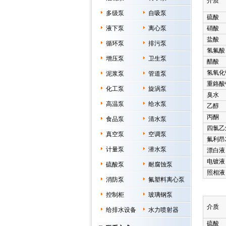
介质
多级泵
自吸泵
硫酸
液下泵
离心泵
硝酸
盐酸
循环泵
排污泵
氢氟酸
增压泵
卫生泵
醋酸
氢氧化
泥浆泵
管道泵
重鉻酸
化工泵
旋涡泵
臭水
高温泵
给水泵
乙醇
丙酮
食品泵
清水泵
四氯乙
真空泵
空调泵
氟利昂
计量泵
潜水泵
漂白液
电镀液
硫酸泵
耐腐蚀泵
照相液
消防泵
氟塑料离心泵
控制柜
玻璃钢泵
介质
给排水设备
水力喷射器
硫酸