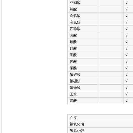
亚硝酸
√
氯酸
√
次氯酸
√
高氯酸
√
四磷酸
√
碳酸
√
铬酸
√
硅酸
√
硼酸
√
砷酸
√
硒酸
√
氟硅酸
√
氟硼酸
√
氯磺酸
√
王水
√
混酸
√
介质
氢氧化钠
氢氧化钾