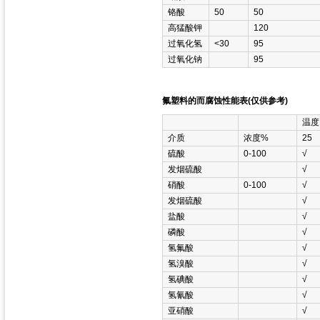
铬酸
50
50
高猛酸钾
120
过氧化氢
<30
95
过氧化钠
95
氟塑料的而腐蚀性能表(仅供参考)
温度
介质
浓度%
25
硫酸
0-100
√
发烟硫酸
√
硝酸
0-100
√
发烟硫酸
√
盐酸
√
磷酸
√
氢氟酸
√
氢溴酸
√
氢碘酸
√
氢氰酸
√
亚硝酸
√