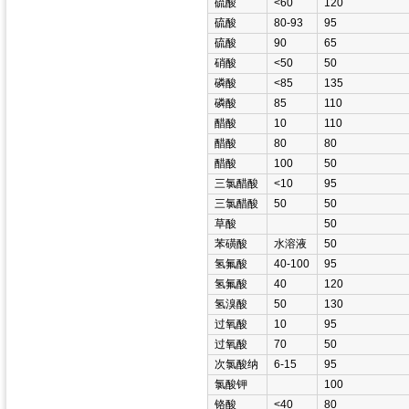
硫酸
<60
120
硫酸
80-93
95
硫酸
90
65
硝酸
<50
50
磷酸
<85
135
磷酸
85
110
醋酸
10
110
醋酸
80
80
醋酸
100
50
三氯醋酸
<10
95
三氯醋酸
50
50
草酸
50
苯磺酸
水溶液
50
氢氟酸
40-100
95
氢氟酸
40
120
氢溴酸
50
130
过氧酸
10
95
过氧酸
70
50
次氯酸纳
6-15
95
氯酸钾
100
铬酸
<40
80