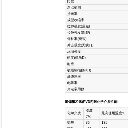
比度
熔点范围
折光率
成型收缩率
拉伸强发(屈服)
拉伸强发(断裂)
伸长率(断裂)
冲击强度(无缺口)
压缩强度
硬度(邵氏D)
耐磨
极限氧指数(l0 I)
燃烧速率
电阻率
介电常用数
聚偏氟乙烯(PVDF)耐化学介质性能
浓度
化学介质
最高使用温度℃
(％)
盐酸
36
135