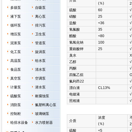
介质
(％)
2
多级泵
自吸泵
硫酸
60
√
液下泵
离心泵
硝酸
25
√
盐酸
<36
√
循环泵
排污泵
氢氟酸
35
√
增压泵
卫生泵
醋酸
<80
√
氢氧化钠
100
√
泥浆泵
管道泵
重鉻酸钾
25
√
化工泵
旋涡泵
臭水
Χ
高温泵
给水泵
乙醇
√
丙酮
√
食品泵
清水泵
四氯乙烷
真空泵
空调泵
氟利昂22
√
计量泵
潜水泵
漂白液
CL13%
√
电镀液
√
硫酸泵
耐腐蚀泵
照相液
√
消防泵
氟塑料离心泵
控制柜
玻璃钢泵
浓度
介质
给排水设备
水力喷射器
(％)
2
硫酸
<5
√