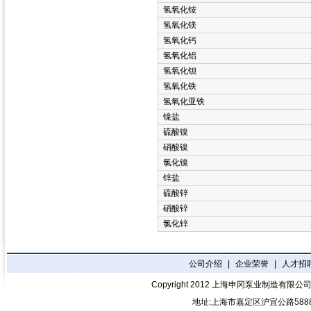
氢氧化铵
氢氧化镁
氢氧化钙
氢氧化铝
氢氧化钡
氢氧化铁
氢氧化亚铁
镍盐
硫酸镍
硝酸镍
氯化镍
锌盐
硫酸锌
硝酸锌
氯化锌
公司介绍
|
企业荣誉
|
人才招
Copyright 2012
上海申冈泵业制造有限公
地址:上海市嘉定区沪宜公路588