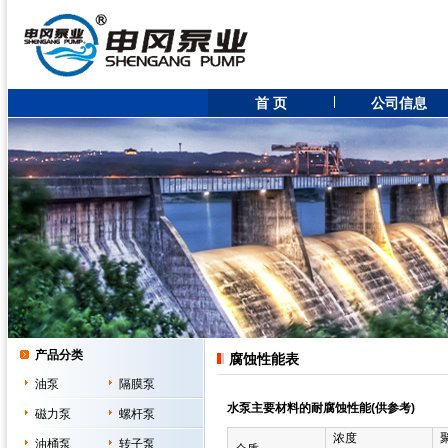
首 页
公司信息
产品分类
腐蚀性能表
油泵
隔膜泵
水泵主要材料的耐腐蚀性能(供参考)
磁力泵
螺杆泵
浓度
油桶泵
转子泵