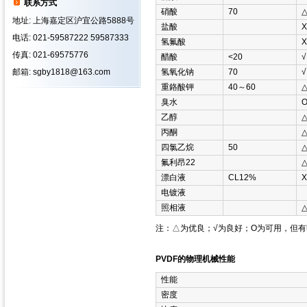
联系方式
硝酸
70
地址: 上海嘉定区沪宜公路5888号
盐酸
Χ
电话: 021-59587222 59587333
氢氟酸
Χ
传真: 021-69575776
醋酸
<20
√
邮箱: sgby1818@163.com
氢氧化钠
70
√
重鉻酸钾
40～60
臭水
乙醇
丙酮
四氯乙烷
50
氟利昂22
漂白液
CL12%
Χ
电镀液
照相液
注：△为优良；√为良好；Ο为可用，但
PVDF的物理机械性能
性能
密度