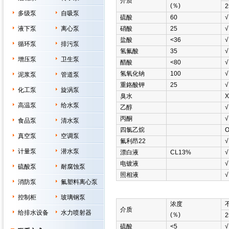
介质
(％)
2
多级泵
自吸泵
硫酸
60
√
液下泵
离心泵
硝酸
25
√
盐酸
<36
√
循环泵
排污泵
氢氟酸
35
√
增压泵
卫生泵
醋酸
<80
√
氢氧化钠
100
√
泥浆泵
管道泵
重鉻酸钾
25
√
化工泵
旋涡泵
臭水
Χ
高温泵
给水泵
乙醇
√
丙酮
√
食品泵
清水泵
四氯乙烷
真空泵
空调泵
氟利昂22
√
计量泵
潜水泵
漂白液
CL13%
√
电镀液
√
硫酸泵
耐腐蚀泵
照相液
√
消防泵
氟塑料离心泵
控制柜
玻璃钢泵
浓度
介质
给排水设备
水力喷射器
(％)
2
硫酸
<5
√