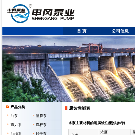
首 页
公司信息
产品分类
腐蚀性能表
油泵
隔膜泵
水泵主要材料的耐腐蚀性能(供参考)
磁力泵
螺杆泵
浓度
油桶泵
转子泵