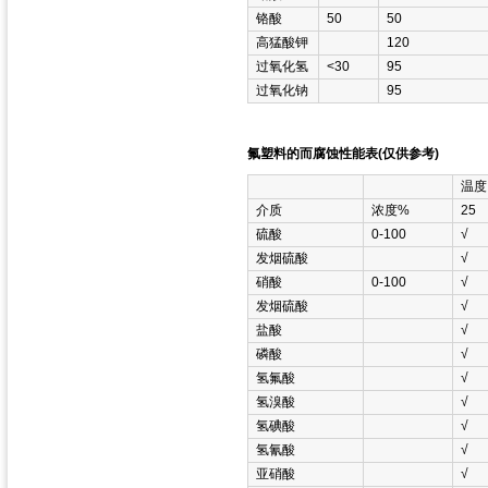
铬酸
50
50
高猛酸钾
120
过氧化氢
<30
95
过氧化钠
95
氟塑料的而腐蚀性能表(仅供参考)
温度
介质
浓度%
25
硫酸
0-100
√
发烟硫酸
√
硝酸
0-100
√
发烟硫酸
√
盐酸
√
磷酸
√
氢氟酸
√
氢溴酸
√
氢碘酸
√
氢氰酸
√
亚硝酸
√