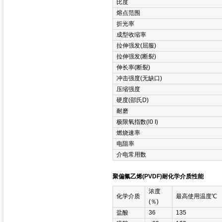
比度
熔点范围
折光率
成型收缩率
拉伸强发(屈服)
拉伸强发(断裂)
伸长率(断裂)
冲击强度(无缺口)
压缩强度
硬度(邵氏D)
耐磨
极限氧指数(l0 I)
燃烧速率
电阻率
介电常用数
聚偏氟乙烯(PVDF)耐化学介质性能
浓度
化学介质
最高使用温度℃
(％)
盐酸
36
135