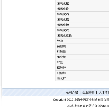
氢氧化铵
氢氧化镁
氢氧化钙
氢氧化铝
氢氧化钡
氢氧化铁
氢氧化亚铁
镍盐
硫酸镍
硝酸镍
氯化镍
锌盐
硫酸锌
硝酸锌
氯化锌
公司介绍
|
企业荣誉
|
人才招
Copyright 2012
上海申冈泵业制造有限公
地址:上海市嘉定区沪宜公路588