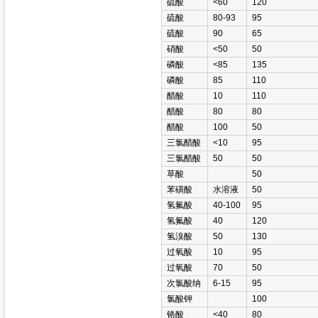
硫酸
<60
120
硫酸
80-93
95
硫酸
90
65
硝酸
<50
50
磷酸
<85
135
磷酸
85
110
醋酸
10
110
醋酸
80
80
醋酸
100
50
三氯醋酸
<10
95
三氯醋酸
50
50
草酸
50
苯磺酸
水溶液
50
氢氟酸
40-100
95
氢氟酸
40
120
氢溴酸
50
130
过氧酸
10
95
过氧酸
70
50
次氯酸纳
6-15
95
氯酸钾
100
铬酸
<40
80