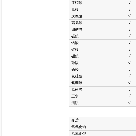
亚硝酸
√
氯酸
√
次氯酸
√
高氯酸
√
四磷酸
√
碳酸
√
铬酸
√
硅酸
√
硼酸
√
砷酸
√
硒酸
√
氟硅酸
√
氟硼酸
√
氯磺酸
√
王水
√
混酸
√
介质
氢氧化钠
氢氧化钾