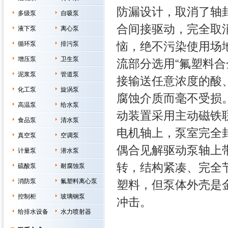
防漏设计，取消了轴
多级泵
自吸泵
合间接驱动，完全取
液下泵
离心泵
恼，绝不污染使用场
循环泵
排污泵
增压泵
卫生泵
流部分选用“氟塑料合
泥浆泵
管道泵
接输送任意浓度的酸
化工泵
旋涡泵
腐蚀介质而毫不受损
高温泵
给水泵
动装置采用主动磁铁
食品泵
清水泵
电机轴上，泵室完全
真空泵
空调泵
偶合见解驱动泵轴上
计量泵
潜水泵
转，结构紧凑、完全
硫酸泵
耐腐蚀泵
消防泵
氟塑料离心泵
塑料，但泵体外壳是
控制柜
玻璃钢泵
冲击。
给排水设备
水力喷射器