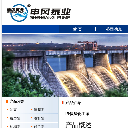
首 页
公司信息
产品分类
产品介绍
油泵
隔膜泵
IR保温化工泵
磁力泵
螺杆泵
产品概述
油桶泵
转子泵