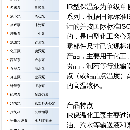
IR型保温泵为单级单
多级泵
自吸泵
系列，根据国际标准IS
液下泵
离心泵
计的并按国际标准ISO5
循环泵
排污泵
增压泵
卫生泵
的，是IH型化工离心
泥浆泵
管道泵
零部件尺寸已实现标
化工泵
旋涡泵
产品，主要用于化工
高温泵
给水泵
食品，制药等行业输
食品泵
清水泵
点（或结晶点温度）
真空泵
空调泵
的高温液体。
计量泵
潜水泵
硫酸泵
耐腐蚀泵
消防泵
氟塑料离心泵
产品特点
控制柜
玻璃钢泵
IR保温化工泵主要
给排水设备
水力喷射器
油、汽水等输送液和