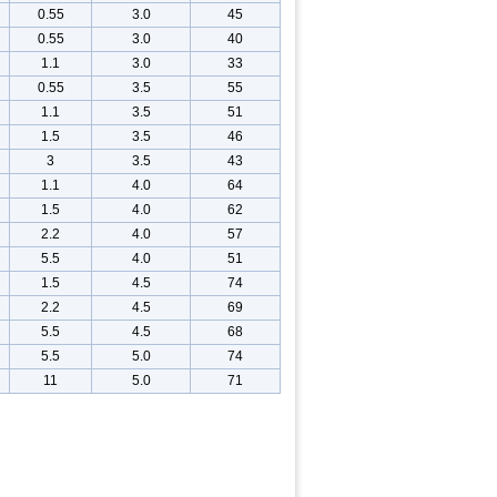
0.55
3.0
45
0.55
3.0
40
1.1
3.0
33
0.55
3.5
55
1.1
3.5
51
1.5
3.5
46
3
3.5
43
1.1
4.0
64
1.5
4.0
62
2.2
4.0
57
5.5
4.0
51
1.5
4.5
74
2.2
4.5
69
5.5
4.5
68
5.5
5.0
74
11
5.0
71