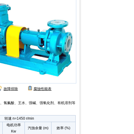
故障排除
腐蚀性能表
、氢氟酸、王水、强碱、强氧化剂、有机溶剂等
转速 n=1450 r/min
电机功率
汽蚀余量 (m)
效率 (%)
Kw