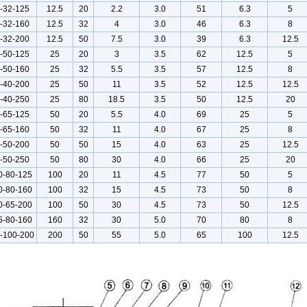
-32-125
12.5
20
2.2
3.0
51
6.3
5
-32-160
12.5
32
4
3.0
46
6.3
8
-32-200
12.5
50
7.5
3.0
39
6.3
12.5
-50-125
25
20
3
3.5
62
12.5
5
-50-160
25
32
5.5
3.5
57
12.5
8
-40-200
25
50
11
3.5
52
12.5
12.5
-40-250
25
80
18.5
3.5
50
12.5
20
-65-125
50
20
5.5
4.0
69
25
5
-65-160
50
32
11
4.0
67
25
8
-50-200
50
50
15
4.0
63
25
12.5
-50-250
50
80
30
4.0
66
25
20
0-80-125
100
20
11
4.5
77
50
5
0-80-160
100
32
15
4.5
73
50
8
0-65-200
100
50
30
4.5
73
50
12.5
5-80-160
160
32
30
5.0
70
80
8
-100-200
200
50
55
5.0
65
100
12.5