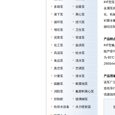
IHF
多级泵
自吸泵
金属泵
液下泵
离心泵
化、机
衬聚全
循环泵
排污泵
烧结压
增压泵
卫生泵
泥浆泵
管道泵
产品特
化工泵
旋涡泵
IHF
能严密
高温泵
给水泵
为-85℃
食品泵
清水泵
2900r/m
真空泵
空调泵
计量泵
潜水泵
产品用
该泵广
硫酸泵
耐腐蚀泵
造纸等
消防泵
氟塑料离心泵
强腐蚀
控制柜
玻璃钢泵
给排水设备
水力喷射器