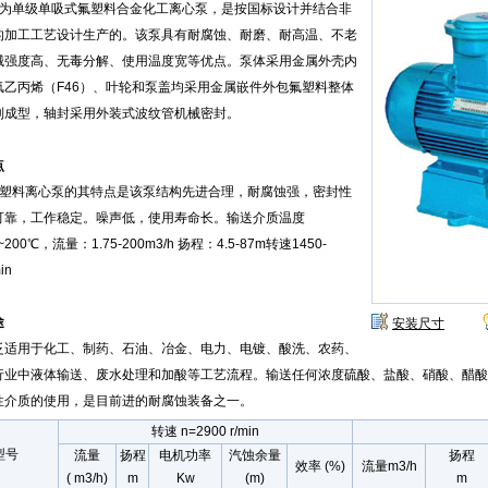
型泵为单级单吸式氟塑料合金化工离心泵，是按国标设计并结合非
的加工工艺设计生产的。该泵具有耐腐蚀、耐磨、耐高温、不老
械强度高、无毒分解、使用温度宽等优点。泵体采用金属外壳内
氟乙丙烯（F46）、叶轮和泵盖均采用金属嵌件外包氟塑料整体
制成型，轴封采用外装式波纹管机械密封。
点
型氟塑料离心泵的其特点是该泵结构先进合理，耐腐蚀强，密封性
可靠，工作稳定。噪声低，使用寿命长。输送介质温度
~200℃，流量：1.75-200m3/h 扬程：4.5-87m转速1450-
in
途
安装尺寸
泛适用于化工、制药、石油、冶金、电力、电镀、酸洗、农药、
行业中液体输送、废水处理和加酸等工艺流程。输送任何浓度硫酸、盐酸、硝酸、醋酸
性介质的使用，是目前进的耐腐蚀装备之一。
转速 n=2900 r/min
型号
流量
扬程
电机功率
汽蚀余量
扬程
效率 (%)
流量m3/h
( m3/h)
m
Kw
(m)
m