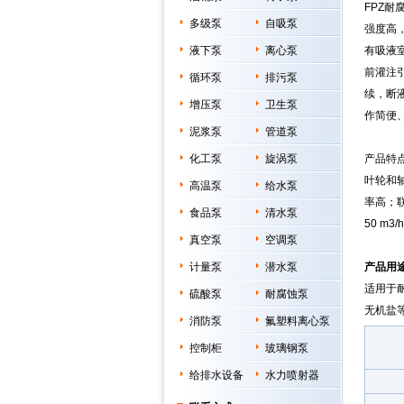
FPZ耐
多级泵
自吸泵
强度高
液下泵
离心泵
有吸液
前灌注
循环泵
排污泵
续，断
增压泵
卫生泵
作简便
泥浆泵
管道泵
化工泵
旋涡泵
产品特
叶轮和
高温泵
给水泵
率高；联
食品泵
清水泵
50 m3
真空泵
空调泵
计量泵
潜水泵
产品用
适用于
硫酸泵
耐腐蚀泵
无机盐
消防泵
氟塑料离心泵
控制柜
玻璃钢泵
给排水设备
水力喷射器