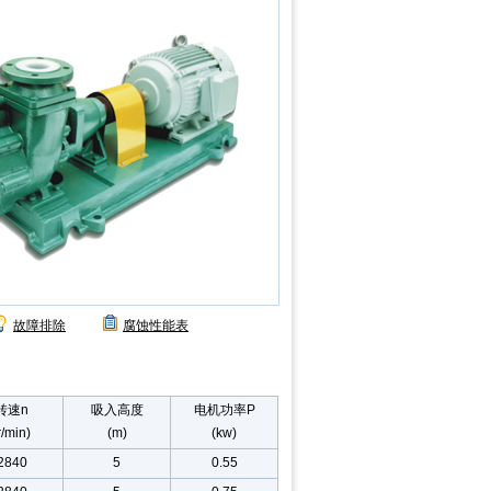
故障排除
腐蚀性能表
转速n
吸入高度
电机功率P
r/min)
(m)
(kw)
2840
5
0.55