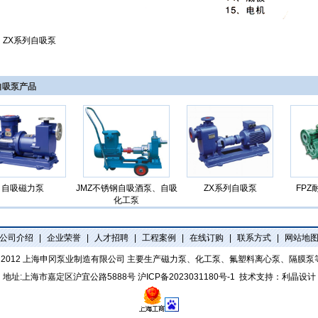
：
ZX系列自吸泵
自吸泵产品
自吸磁力泵
JMZ不锈钢自吸酒泵、自吸
ZX系列自吸泵
FP
化工泵
公司介绍
|
企业荣誉
|
人才招聘
|
工程案例
|
在线订购
|
联系方式
|
网站地
t 2012
上海申冈泵业制造有限公司
主要生产磁力泵、化工泵、氟塑料离心泵、隔膜泵
地址:上海市嘉定区沪宜公路5888号
沪ICP备2023031180号-1
技术支持：
利晶设计