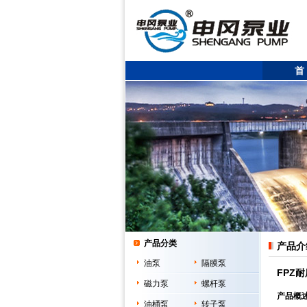
首
产品分类
产品介
油泵
隔膜泵
FPZ
磁力泵
螺杆泵
产品概
油桶泵
转子泵