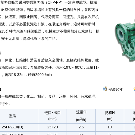
腐塑料自吸泵采用增强聚丙烯（CFP-PP）一次注塑成型。机械
，耐腐蚀性能强，自吸泵结构上有独具一格的科学性，泵腔内设
室、储液室、回液止回阀、气液分离室、回流孔。只需在次开机
引液，以后不必重复灌注引液，在吸送介质时，液体可时断时
液15分钟内来液可继续吸送，机械密封不需另加冷却水冷却，操
、安全无泄漏，是取代液下泵的产品。
点
轴一体化，杜绝键打滑及介质侵入金属轴。直接式结构紧凑、效
动式采用两段式，泵轴装拆方便。适用-10℃～90℃，流量11-
/h ，扬程18-32m，转速2900r/min
途
安装尺寸
耐一般酸碱盐类，化工、制药、食品、冶炼、环保、污水处理、
等行业。
流量Q
进口×出口
扬程H
型号
(mm)
3
(m)
(
(m
/h)
25FPZ-10
(D)
25×20
2.5
10