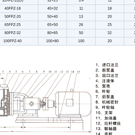
32FPZ-11
(D)
32×25
3.4
11
40FPZ-18
40×32
11
18
50FPZ-20
50×40
13
20
65FPZ-25
65×50
26
25
80FPZ-32
80×65
50
32
100FPZ-40
100×80
100
20