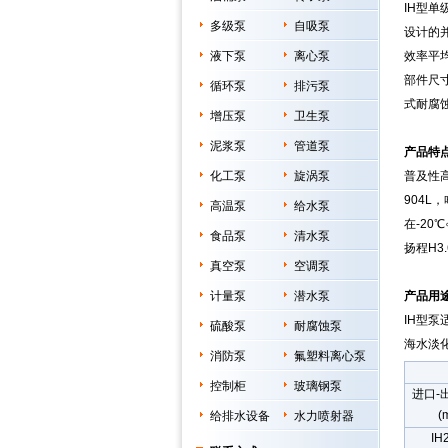
IH型单
多级泵
自吸泵
设计的并
液下泵
离心泵
效率平
部件尺
循环泵
排污泵
式耐腐
增压泵
卫生泵
泥浆泵
管道泵
产品特
化工泵
旋涡泵
普及性高
904L，
高温泵
给水泵
在-20
食品泵
清水泵
扬程H3.
真空泵
空调泵
计量泵
潜水泵
产品用
IH型
硫酸泵
耐腐蚀泵
海水淡
消防泵
氟塑料离心泵
控制柜
玻璃钢泵
进口-出
(
给排水设备
水力喷射器
IH