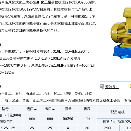
级单吸悬臂式化工离心泵/
IH化工泵
是根据国际标准ISO2858进行
按国际标准ISO5199/DIS制造的，其技术指标与老产品相比，
均提高5%左右，汽蚀余量降低了2m左右，是一种性能稳定，零
寸已实现标准化的节能高效产品，是国家机械工业部确定取代老
蚀泵及替代进口的节能更新换代的产品。
点
，性能稳定，不锈钢材质有304，316L，CD-4Mcu,904，
哈氏合金等密度范围P=1.0~1.84×103kg/m3介质温度
℃∽+180℃范围之间；系统工作压力≤1.6MPa流量3.4∽460m3/h
6∽132m
途
安装尺寸
泵适于化工、石油、石油化工、冶金、轻工、印染、制药、环保、
化、海上采油、造纸、食品等工业部门输送不含固体颗粒的有机或无机化工介质、石油
型号
进口←
出口→
流量
扬程
配用电机
口-叶轮(mm)
mm
mm
(m3/h)
(m)
mm)(mm)
转速r/min功率(KW
25-25-125
25
25
4
20
2900
1.