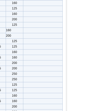
160
125
160
200
125
2
160
200
2
125
5
125
160
5
160
5
200
5
200
250
5
250
125
5
125
5
160
5
160
200