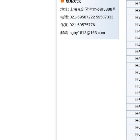
联系方式
IH
地址: 上海嘉定区沪宜公路5888号
IH
电话: 021-59587222 59587333
IH
IH
传真: 021-69575776
IH
邮箱: sgby1818@163.com
IH
IH
IH
IH
IH
IH
IH
IH
IH
IH
IH
IH
IH
IH
IH