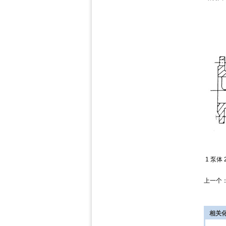
1 泵体 
上一个
相关