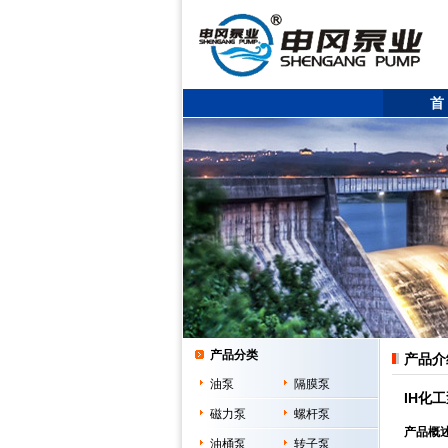
首
产品分类
产品介
油泵
隔膜泵
IH化工
磁力泵
螺杆泵
产品概
油桶泵
转子泵