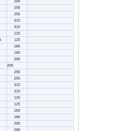
1
200
250
2
250
315
315
5
125
5
125
5
160
1
160
200
2
200
250
250
315
5
315
125
5
125
160
2
160
200
200